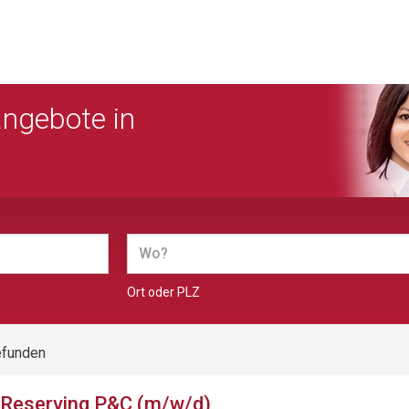
angebote in
Ort oder PLZ
efunden
& Reserving P&C (m/w/d)